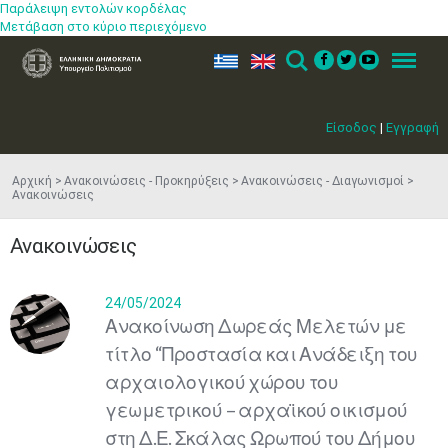
Παράλειψη εντολών κορδέλας
Μετάβαση στο κύριο περιεχόμενο
ελ
en
Search
Menu
Είσοδος
|
Εγγραφή
Αρχική
Ανακοινώσεις - Προκηρύξεις
Ανακοινώσεις - Διαγωνισμοί
Ανακοινώσεις
Ανακοινώσεις
24/05/2024
Ανακοίνωση Δωρεάς Μελετών με
τίτλο “Προστασία και Ανάδειξη του
αρχαιολογικού χώρου του
γεωμετρικού – αρχαϊκού οικισμού
στη Δ.Ε. Σκάλας Ωρωπού του Δήμου