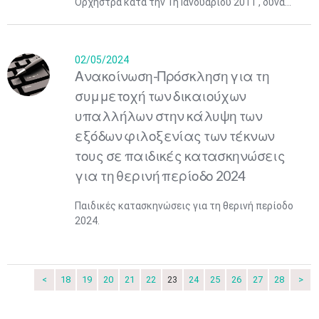
Ορχήστρα κατά την 1η Ιανουαρίου 2011 , δύνα...
02/05/2024
Μαϊ
1
2
•
•
Ανακοίνωση-Πρόσκληση για τη
συμμετοχή των δικαιούχων
3
4
5
6
7
8
9
•
•
•
•
•
•
•
υπαλλήλων στην κάλυψη των
εξόδων φιλοξενίας των τέκνων
10
11
12
13
14
15
16
•
•
•
•
•
•
•
τους σε παιδικές κατασκηνώσεις
για τη θερινή περίοδο 2024
17
18
19
20
21
22
23
•
•
•
•
•
•
•
•
•
•
•
•
•
Παιδικές κατασκηνώσεις για τη θερινή περίοδο
2024.
24
25
26
27
28
29
30
•
•
•
•
•
•
•
31
Ιουν
1
2
3
4
5
6
•
•
•
•
•
•
•
<
18
19
20
21
22
23
24
25
26
27
28
>
7
8
9
10
11
12
13
•
•
•
•
•
•
•