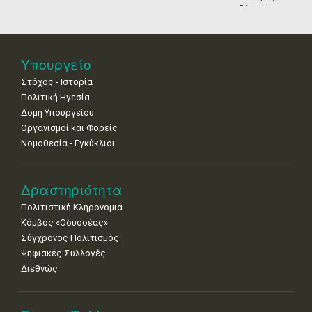
Biennale
Βενετίας
4
5
6
7
8
9
10
•
•
•
•
•
•
•
11
12
13
14
15
16
17
Υπουργείο
•
•
•
•
•
•
•
Στόχος - Ιστορία
Πολιτική Ηγεσία
18
19
20
21
22
23
24
•
•
•
•
•
•
•
Δομή Υπουργείου
Οργανισμοί και Φορείς
25
26
27
28
29
30
31
Νομοθεσία - Εγκύκλιοι
•
•
•
•
•
•
•
Δραστηριότητα
Πολιτιστική Κληρονομιά
Κόμβος «Οδυσσέας»
Σύγχρονος Πολιτισμός
Ψηφιακές Συλλογές
Διεθνώς