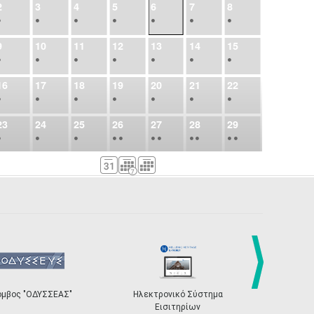
2
3
4
5
6
7
8
•
•
•
•
•
•
•
9
10
11
12
13
14
15
•
•
•
•
•
•
•
16
17
18
19
20
21
22
•
•
•
•
•
•
•
23
24
25
26
27
28
29
•
•
•
•
•
•
•
•
•
•
•
30
31
Σεπ
1
2
3
4
5
•
•
•
•
•
•
•
6
7
8
9
10
11
12
•
•
•
•
•
•
•
13
14
15
16
17
18
19
•
•
•
•
•
•
•
•
•
20
21
22
23
24
25
26
•
•
•
•
•
•
•
όμβος "ΟΔΥΣΣΕΑΣ"
Ηλεκτρονικό Σύστημα
«Η Ευρώπη σ
next
Εισιτηρίων