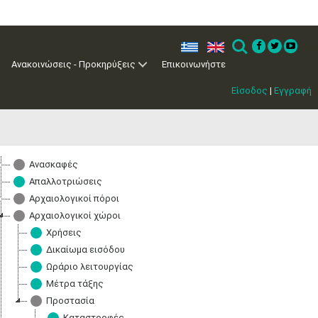
ελ
en
Search
Ανακοινώσεις - Προκηρύξεις
Επικοινωνήστε
Μαϊ
1
2
Είσοδος
|
Εγγραφή
•
•
3
4
5
6
7
8
9
•
•
•
•
•
•
•
10
11
12
13
14
15
16
Ανασκαφές
•
•
•
•
•
•
•
Απαλλοτριώσεις
Αρχαιολογικοί πόροι
17
18
19
20
21
22
23
•
•
•
•
•
•
•
•
•
•
•
•
•
Αρχαιολογικοί χώροι
Χρήσεις
24
25
26
27
28
29
30
Δικαίωμα εισόδου
•
•
•
•
•
•
•
Ωράριο λειτουργίας
31
Ιουν
1
2
3
4
5
6
Μέτρα τάξης
•
•
•
•
•
•
•
Προστασία
Καταστροφές