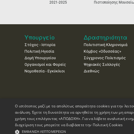
2021-2025
Πιστοποίησης Μουσεί
Υπουργείο
Δραστηριότητα
Στόχος - Ιστορία
Πολιτιστική Κληρονομιά
Πολιτική Ηγεσία
Κόμβος «Οδυσσέας»
Δομή Υπουργείου
Σύγχρονος Πολιτισμός
Οργανισμοί και Φορείς
Ψηφιακές Συλλογές
Νομοθεσία - Εγκύκλιοι
Διεθνώς
Ο ιστότοπος μαζί με τα απολύτως απαραίτητα cookies για την λειτο
ανάλυση. Έχετε τη δυνατότητα να αρνηθείτε τη χρήση των μη απαρ
χρήση τους επιλέγοντας «ΑΠΟΔΟΧΗ». Για να λάβετε αναλυτική ενημ
διαχείριση τους μπορείτε να διαβάσετε την
Πολιτική Cookies
Πνευματικά Δικαιώματα © 1995-2026 Υπουργείο Πολιτισμού
ΕΜΦΆΝΙΣΗ ΛΕΠΤΟΜΕΡΕΙΏΝ