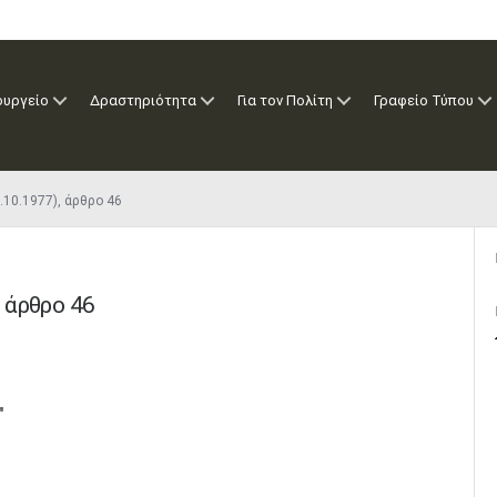
ουργείο
Δραστηριότητα
Για τον Πολίτη
Γραφείο Τύπου
7.10.1977), άρθρο 46
, άρθρο 46
"