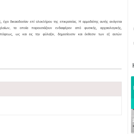
έχει δικαιοδοσίαν επί ολοκλήρου της επικρατείας. Η αρμοδιότης αυτής ανάγεται
αίων, τα οποία παρουσιάζουν ενδιαφέρον από φυσικής, αρχαιολογικής,
όψεως, ως και εις την φύλαξιν, δημοσίευσιν και έκθεσιν των εξ αυτών