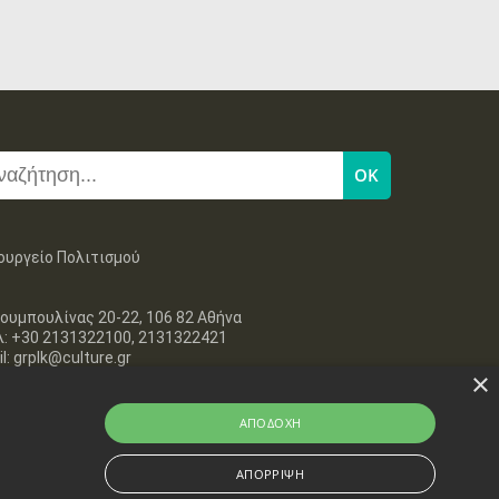
27
28
29
30
Οκτ
1
2
3
•
•
•
•
•
•
•
4
5
6
7
8
9
10
•
•
•
•
•
•
•
11
12
13
14
15
16
17
•
•
•
•
•
•
•
18
19
20
21
22
23
24
•
•
•
•
•
•
•
ουργείο Πολιτισμού
25
26
27
28
29
30
31
•
•
•
•
•
•
•
ουμπουλίνας 20-22, 106 82 Αθήνα
λ: +30 2131322100, 2131322421
l: grplk@culture.gr
×
ΑΠΟΔΟΧΉ
ΑΠΌΡΡΙΨΗ