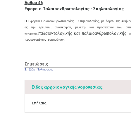
Άρθρο 46
Εφορεία Παλαιοανθρωπολογίας - Σπηλαιολογίας
Η Εφορεία Παλαιοανθρωπολογίας - Σπηλαιολογίας, με έδραν τας Αθήνας, 
εις την έρευναν, ανασκαφήν, μελέτην και προστασίαν των σπηλ
παλαιοντολογικής και παλαιοανθρωπολογικής
ιστορικής,
απ
προερχομένων ευρημάτων.
Σημειώσεις
1. Εί
δη Πολιτισμού.
Είδος αρχαιολογικής νομοθεσίας:
Σπήλαια