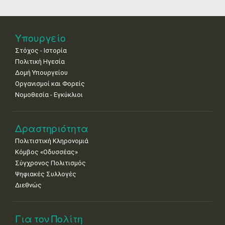
11
12
13
14
15
16
17
•
•
•
•
•
•
•
18
19
20
21
22
23
24
Υπουργείο
•
•
•
•
•
•
•
Στόχος - Ιστορία
Πολιτική Ηγεσία
25
26
27
28
29
30
31
•
•
•
•
•
•
•
Δομή Υπουργείου
Οργανισμοί και Φορείς
Νοε
1
2
3
4
5
6
7
Νομοθεσία - Εγκύκλιοι
•
•
•
•
•
•
•
8
9
10
11
12
13
14
Δραστηριότητα
•
•
•
•
•
•
•
Πολιτιστική Κληρονομιά
15
16
17
18
19
20
21
Κόμβος «Οδυσσέας»
•
•
•
•
•
•
•
Σύγχρονος Πολιτισμός
Ψηφιακές Συλλογές
22
23
24
25
26
27
28
•
•
•
•
•
•
•
Διεθνώς
29
30
•
•
Για τον Πολίτη