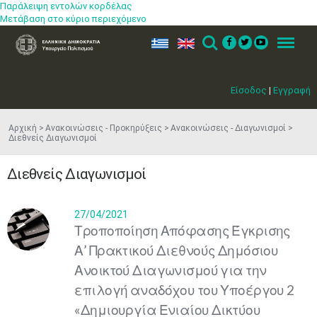
Παράλειψη εντολών κορδέλας
Μετάβαση στο κύριο περιεχόμενο
ελ
en
Search
Menu
Είσοδος
|
Εγγραφή
Αρχική
Ανακοινώσεις - Προκηρύξεις
Ανακοινώσεις - Διαγωνισμοί
Διεθνείς Διαγωνισμοί
Διεθνείς Διαγωνισμοί
27/04/2021
Τροποποίηση Απόφασης Έγκρισης
Α’ Πρακτικού Διεθνούς Δημόσιου
Ανοικτού Διαγωνισμού για την
επιλογή αναδόχου του Υποέργου 2
«Δημιουργία Ενιαίου Δικτύου