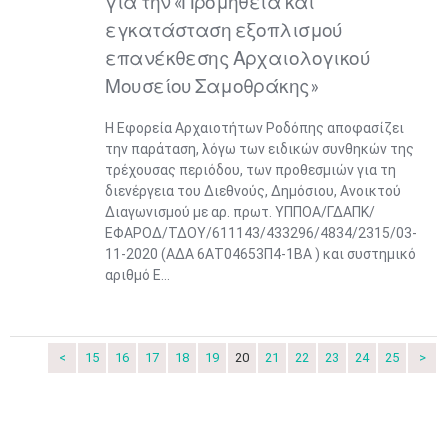
για την «Προμήθεια και
εγκατάσταση εξοπλισμού
επανέκθεσης Αρχαιολογικού
Μουσείου Σαμοθράκης»
Η Εφορεία Αρχαιοτήτων Ροδόπης αποφασίζει
την παράταση, λόγω των ειδικών συνθηκών της
τρέχουσας περιόδου, των προθεσμιών για τη
διενέργεια του Διεθνούς, Δημόσιου, Ανοικτού
Διαγωνισμού με αρ. πρωτ. ΥΠΠΟΑ/ΓΔΑΠΚ/
ΕΦΑΡΟΔ/ΤΔΟΥ/611143/433296/4834/2315/03-
11-2020 (ΑΔΑ 6ΑΤ04653Π4-1ΒΑ ) και συστημικό
αριθμό Ε...
Ιουν
1
2
3
4
5
6
•
•
•
•
•
•
7
8
9
10
11
12
13
<
15
16
17
18
19
20
21
22
23
24
25
>
•
•
•
•
•
•
•
14
15
16
17
18
19
20
•
•
•
•
•
•
•