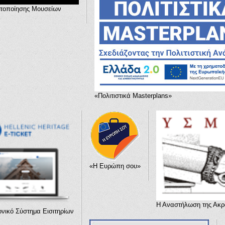
στοποίησης Μουσείων
«Πολιτιστικά Masterplans»
«Η Ευρώπη σου»
Η Αναστήλωση της Ακ
νικό Σύστημα Εισιτηρίων