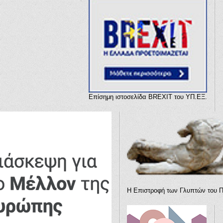
Επίσημη ιστοσελίδα BREXIT του ΥΠ.ΕΞ.
Η Επιστροφή των Γλυπτών του 