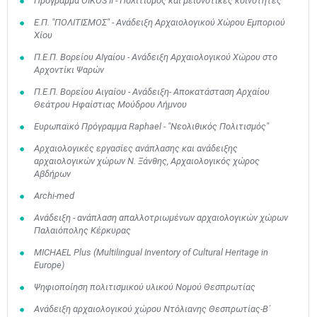
Πρόγραμμα ΟΙΚΟS II - Πολιτισμός και μειονοτικές κοινότητες
Ε.Π. "ΠΟΛΙΤΙΣΜΟΣ" - Ανάδειξη Αρχαιολογικού Χώρου Εμποριού
Χίου
Π.Ε.Π. Βορείου ΑΙγαίου - Ανάδειξη Αρχαιολογικού Χώρου στο
Αρχοντίκι Ψαρών
Π.Ε.Π. Βορείου Αιγαίου - Ανάδειξη- Αποκατάσταση Αρχαίου
Θεάτρου Ηφαίστιας Μούδρου Λήμνου
Ευρωπαϊκό Πρόγραμμα Raphael - "Νεολιθικός Πολιτισμός"
Αρχαιολογικές εργασίες ανάπλασης και ανάδειξης
αρχαιολογικών χώρων Ν. Ξάνθης, Αρχαιολογικός χώρος
Αβδήρων
Archi-med
Ανάδειξη - ανάπλαση απαλλοτριωμένων αρχαιολογικών χώρων
Παλαιόπολης Κέρκυρας
MICHAEL Plus (Multilingual Inventory of Cultural Heritage in
Europe)
Ψηφιοποίηση πολιτισμικού υλικού Νομού Θεσπρωτίας
Ανάδειξη αρχαιολογικού χώρου Ντόλιανης Θεσπρωτίας-Β΄