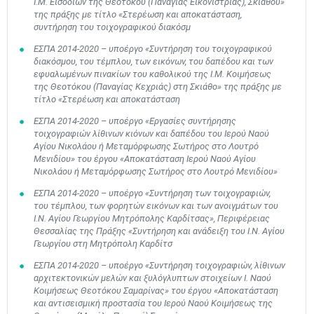
Ι.Μ. Εισοδίων της Θεοτόκου (Παναγίας Εικονίστριας), Σκιάθου»
της πράξης με τίτλο «Στερέωση και αποκατάσταση,
συντήρηση του τοιχογραφικού διακόσμ
ΕΣΠΑ 2014-2020 – υποέργο «Συντήρηση του τοιχογραφικού
διακόσμου, του τέμπλου, των εικόνων, του δαπέδου και των
εφυαλωμένων πινακίων του καθολικού της Ι.Μ. Κοιμήσεως
της Θεοτόκου (Παναγίας Κεχριάς) στη Σκιάθο» της πράξης με
τίτλο «Στερέωση και αποκατάσταση
ΕΣΠΑ 2014-2020 – υποέργο «Εργασίες συντήρησης
τοιχογραφιών λίθινων κιόνων και δαπέδου του Ιερού Ναού
Αγίου Νικολάου ή Μεταμόρφωσης Σωτήρος στο Λουτρό
Μενιδίου» του έργου «Αποκατάσταση Ιερού Ναού Αγίου
Νικολάου ή Μεταμόρφωσης Σωτήρος στο Λουτρό Μενιδίου»
ΕΣΠΑ 2014-2020 – υποέργο «Συντήρηση των τοιχογραφιών,
του τέμπλου, των φορητών εικόνων και των ανοιγμάτων του
Ι.Ν. Αγίου Γεωργίου Μητρόπολης Καρδίτσας», Περιφέρειας
Θεσσαλίας της Πράξης «Συντήρηση και ανάδειξη του Ι.Ν. Αγίου
Γεωργίου στη Μητρόπολη Καρδίτσ
ΕΣΠΑ 2014-2020 – υποέργο «Συντήρηση τοιχογραφιών, λίθινων
αρχιτεκτονικών μελών και ξυλόγλυπτων στοιχείων Ι. Ναού
Κοιμήσεως Θεοτόκου Σαμαρίνας» του έργου «Αποκατάσταση
και αντισεισμική προστασία του Ιερού Ναού Κοιμήσεως της