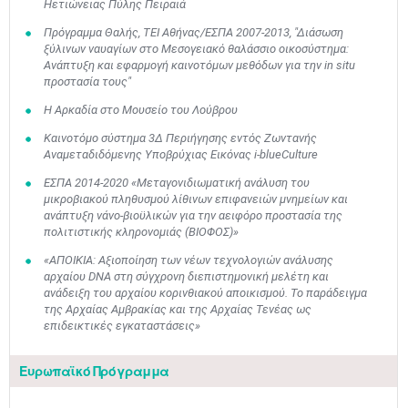
Ηετιώνειας Πύλης Πειραιά
Πρόγραμμα Θαλής, ΤΕΙ Αθήνας/ΕΣΠΑ 2007-2013, "Διάσωση
ξύλινων ναυαγίων στο Μεσογειακό θαλάσσιο οικοσύστημα:
Ανάπτυξη και εφαρμογή καινοτόμων μεθόδων για την in situ
προστασία τους"
Η Αρκαδία στο Μουσείο του Λούβρου
Καινοτόμο σύστημα 3Δ Περιήγησης εντός Ζωντανής
Αναμεταδιδόμενης Υποβρύχιας Εικόνας i-blueCulture
ΕΣΠΑ 2014-2020 «Μεταγονιδιωματική ανάλυση του
μικροβιακού πληθυσμού λίθινων επιφανειών μνημείων και
ανάπτυξη νάνο-βιοϋλικών για την αειφόρο προστασία της
πολιτιστικής κληρονομιάς (ΒΙΟΦΟΣ)»
«ΑΠΟΙΚΙΑ: Αξιοποίηση των νέων τεχνολογιών ανάλυσης
αρχαίου DNA στη σύγχρονη διεπιστημονική μελέτη και
ανάδειξη του αρχαίου κορινθιακού αποικισμού. Το παράδειγμα
της Αρχαίας Αμβρακίας και της Αρχαίας Τενέας ως
επιδεικτικές εγκαταστάσεις»
Ευρωπαϊκό Πρόγραμμα