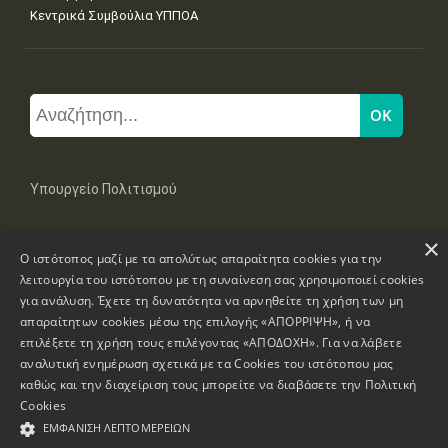
Κεντρικά Συμβούλια ΥΠΠΟΑ
Υπουργείο Πολιτισμού
×
Μπουμπουλίνας 20-22, 106 82 Αθήνα
Ο ιστότοπος μαζί με τα απολύτως απαραίτητα cookies για την
Τηλ: +30 2131322100, 2131322421
mail: grplk@culture.gr
λειτουργία του ιστότοπου με τη συναίνεση σας χρησιμοποιεί cookies
για ανάλυση. Έχετε τη δυνατότητα να αρνηθείτε τη χρήση των μη
απαραίτητων cookies μέσω της επιλογής «ΑΠΟΡΡΙΨΗ», ή να
επιλέξετε τη χρήση τους επιλέγοντας «ΑΠΟΔΟΧΗ». Για να λάβετε
αναλυτική ενημέρωση σχετικά με τα Cookies του ιστότοπου μας
καθώς και την διαχείριση τους μπορείτε να διαβάσετε την
Πολιτική
Πνευματικά Δικαιώματα © 1995-2026 Υπουργείο Πολιτισμού
Cookies
ΕΜΦΆΝΙΣΗ ΛΕΠΤΟΜΕΡΕΙΏΝ