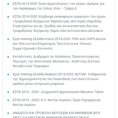
ΕΣΠΑ 2014-2020: Έργα Αρχαιολογίας» του έργου «Δρόμος για
την παράκαμψη της πόλης Χίου – Τμήμα Δ
ΕΣΠΑ 2014-2020: Επίβλεψη εκσκαφικών εργασιών» του έργου
«Τροφοδοσία δεξαμενών Ψαρόπετρας από πηγές Καρυδιάς,
Στρατηγάτου και Αγ. Τριάδας και αντικατάσταση δικτύου
τροφοδοσίας δεξαμενής Καμίνι από αντλιοστάσιο Αλωνάκια
Έργο Interreg Ελλάδα-Ιταλία 2014-2020: FISH and CHIPS Αλιεία
και Πολιτιστική Κληρονομιά, Ταυτότητα και Τοπικές
Συμμετέχουσες Κοινωνίες
Καταδυτικές Διαδρομές σε Θαλάσσιες Προστατευόμενες
Περιοχές της Ανατολικής Μεσογείου - Ανάπτυξη Δικτύου
Καταδυτικού Τουρισμού
Έργο Interreg Ελλάδα-Αλβανία 2014-2020: RyTHM - Ενθάρρυνση
της δημιουργικότητας και διασύνδεση των πολιτιστικών
αγαθών μέσω ιστορικών μνημείων
ΕΣΠΑ 2014 - 2020 - Διαχρονικό Αρχαιολογικό Μουσείο Τήλου
ΕΣΠΑ 2014 - 2020 | Ε.Π. Νοτίου Αιγαίου | Έργα Περιφέρειας
Νοτίου Αιγαίου
ΑΝΑΔΕΙΞΗ ΚΑΙ ΠΡΟΒΟΛΗ ΜΟΥΣΕΙΩΝ ΚΑΙ ΜΝΗΜΕΙΩΝ ΧΙΟΥ
ΜΕΣΩ ΔΙΑΔΡΑΣΤΙΚΩΝ ΨΗΦΙΑΚΩΝ ΕΦΑΡΜΟΓΩΝ ΚΑΙ