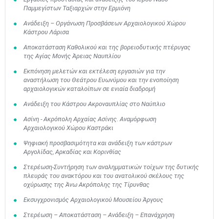
Παμμεγίστων Ταξιαρχών στην Ερμιόνη
Ανάδειξη – Οργάνωση Προσβάσεων Αρχαιολογικού Χώρου
Κάστρου Λάρισα
Αποκατάσταση Καθολικού και της βορειοδυτικής πτέρυγας
της Αγίας Μονής Άρειας Ναυπλίου
Εκπόνηση μελετών και εκτέλεση εργασιών για την
αναστήλωση του Θεάτρου Ευωνύμου και την ενοποίηση
αρχαιολογικών καταλοίπων σε ενιαία διαδρομή
Ανάδειξη του Κάστρου Ακροναυπλίας στο Ναύπλιο
Ασίνη - Ακρόπολη Αρχαίας Ασίνης. Αναμόρφωση
Αρχαιολογικού Χώρου Καστράκι
Ψηφιακή προσβασιμότητα και ανάδειξη των κάστρων
Αργολίδας, Αρκαδίας και Κορινθίας
Στερέωση-Συντήρηση των αναλημματικών τοίχων της δυτικής
πλευράς του ανακτόρου και του ανατολικού σκέλους της
οχύρωσης της Άνω Ακρόπολης της Τίρυνθας
Εκσυγχρονισμός Αρχαιολογικού Μουσείου Άργους
Στερέωση – Αποκατάσταση – Ανάδειξη – Επανάχρηση