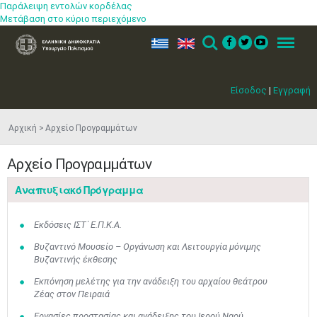
Παράλειψη εντολών κορδέλας
Μετάβαση στο κύριο περιεχόμενο
ελ
en
Search
Menu
Είσοδος
|
Εγγραφή
Αρχική
Αρχείο Προγραμμάτων
Αρχείο Προγραμμάτων
Αναπτυξιακό Πρόγραμμα
Εκδόσεις ΙΣΤ΄ Ε.Π.Κ.Α.
Βυζαντινό Μουσείο – Οργάνωση και Λειτουργία μόνιμης
Βυζαντινής έκθεσης
Εκπόνηση μελέτης για την ανάδειξη του αρχαίου θεάτρου
Ζέας στον Πειραιά
Εργασίες προστασίας και ανάδειξης του Ιερού Ναού