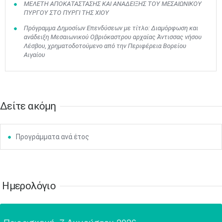
ΜΕΛΕΤΗ ΑΠΟΚΑΤΑΣΤΑΣΗΣ ΚΑΙ ΑΝΑΔΕΙΞΗΣ ΤΟΥ ΜΕΣΑΙΩΝΙΚΟΥ
•
•
•
•
•
•
•
•
•
•
•
•
•
ΠΥΡΓΟΥ ΣΤΟ ΠΥΡΓΙ ΤΗΣ ΧΙΟΥ
24
25
26
27
28
29
30
Πρόγραμμα Δημοσίων Επενδύσεων με τίτλο: Διαμόρφωση και
•
•
•
•
•
•
•
ανάδειξη Μεσαιωνικού Οβριόκαστρου αρχαίας Άντισσας νήσου
Λέσβου, χρηματοδοτούμενο από την Περιφέρεια Βορείου
31
Ιουν
1
2
3
4
5
6
Αιγαίου
•
•
•
•
•
•
•
7
8
9
10
11
12
13
•
•
•
•
•
•
•
Δείτε ακόμη
14
15
16
17
18
19
20
•
•
•
•
•
•
•
Προγράμματα ανά έτος
21
22
23
24
25
26
27
•
•
•
•
•
•
•
28
29
30
Ιουλ
1
2
3
4
•
•
•
•
•
•
•
•
•
•
Ημερολόγιο
5
6
7
8
9
10
11
•
•
•
•
•
•
•
•
•
•
•
•
•
•
12
13
14
15
16
17
18