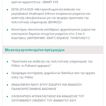
ορατών αρχαιοτήτων - SMART EYE
ΕΣΠΑ 2014-2020 «Μεταγονιδιωματική ανάλυση του
μικροβιακού πληθυσμού λίθινων επιφανειών μνημείων και
ανάπτυξη νάνο-βιοϋλικών για την αειφόρο προστασία της
πολιτιστικής κληρονομιάς (ΒΙΟΦΟΣ)»
Καινοτόμος απεικόνιση υπεδάφους αρχαιολογικών χώρων και
εσωτερικού δομικών στοιχείων μνημείων στις 3 και 4
διαστάσεις (ΑΚΡΩΝΥΜΙΟ: EKATY, ΚΩΔΙΚΟΣ: Τ6ΥΒΠ-00211)
Μη κατηγοριοποιημένο πρόγραμμα
"Προστασία και ανάδειξη της πολιτιστικής κληρονομιάς της
Μαϊ
1
2
Ρόδου: οι Ροδιακοί αμφορείς"
•
•
Πρόγραμμα συντήρησης ψηφιδωτών δαπέδων από την αρχαία
πόλη της Ρόδου
3
4
5
6
7
8
9
•
•
•
•
•
•
•
ΑΝΑΔΟΜΗΣΗ ΝΑΟΥ ΑΓΙΟΥ ΙΣΙΔΩΡΟΥ ΚΑΙ ΑΝΑΔΕΙΞΗ
ΠΑΛΑΙΟΧΡΙΣΤΙΑΝΙΚΗΣ ΒΑΣΙΛΙΚΗΣ
10
11
12
13
14
15
16
•
•
•
•
•
•
•
ΟΛΟΚΛΗΡΩΣΗ ΑΠΟΚΑΤΑΣΤΑΣΗΣ ΚΑΙ ΑΝΑΔΕΙΞΗΣ ΤΟΥ
ΟΧΥΡΩΜΕΝΟΥ ΟΙΚΙΣΜΟΥ ΤΟΥ ΑΝΑΒΑΤΟΥ ΧΙΟΥ
17
18
19
20
21
22
23