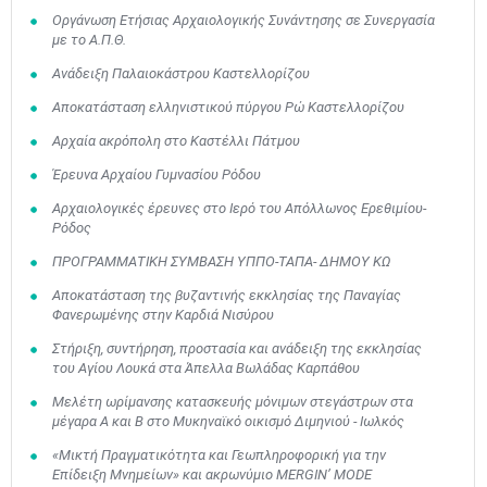
Οργάνωση Ετήσιας Αρχαιολογικής Συνάντησης σε Συνεργασία
με το Α.Π.Θ.
Ανάδειξη Παλαιοκάστρου Καστελλορίζου
Αποκατάσταση ελληνιστικού πύργου Ρώ Καστελλορίζου
Αρχαία ακρόπολη στο Καστέλλι Πάτμου
Έρευνα Αρχαίου Γυμνασίου Ρόδου
Αρχαιολογικές έρευνες στο Ιερό του Απόλλωνος Ερεθιμίου-
Ρόδος
ΠΡΟΓΡΑΜΜΑΤΙΚΗ ΣΥΜΒΑΣΗ ΥΠΠΟ-ΤΑΠΑ- ΔΗΜΟΥ ΚΩ
Αποκατάσταση της βυζαντινής εκκλησίας της Παναγίας
Φανερωμένης στην Καρδιά Νισύρου
Στήριξη, συντήρηση, προστασία και ανάδειξη της εκκλησίας
του Αγίου Λουκά στα Άπελλα Βωλάδας Καρπάθου
Μελέτη ωρίμανσης κατασκευής μόνιμων στεγάστρων στα
μέγαρα Α και Β στο Μυκηναϊκό οικισμό Διμηνιού - Ιωλκός
«Μικτή Πραγματικότητα και Γεωπληροφορική για την
Επίδειξη Μνημείων» και ακρωνύμιο MERGIN’ MODE