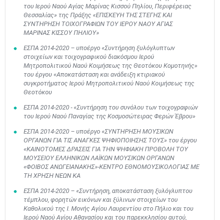
του Ιερού Ναού Αγίας Μαρίνας Κισσού Πηλίου, Περιφέρειας
Θεσσαλίας» της Πράξης «ΕΠΙΣΚΕΥΗ ΤΗΣ ΣΤΕΓΗΣ ΚΑΙ
ΣΥΝΤΗΡΗΣΗ ΤΟΙΧΟΓΡΑΦΙΩΝ ΤΟΥ ΙΕΡΟΥ ΝΑΟΥ ΑΓΙΑΣ
ΜΑΡΙΝΑΣ ΚΙΣΣΟΥ ΠΗΛΙΟΥ»
ΕΣΠΑ 2014-2020 – υποέργο «Συντήρηση ξυλόγλυπτων
στοιχείων και τοιχογραφικού διακόσμου Ιερού
Μητροπολιτικού Ναού Κοιμήσεως της Θεοτόκου Κομοτηνής»
του έργου «Αποκατάσταση και ανάδειξη κτιριακού
συγκροτήματος Ιερού Μητροπολιτικού Ναού Κοιμήσεως της
Θεοτόκου
ΕΣΠΑ 2014-2020 - «Συντήρηση του συνόλου των τοιχογραφιών
του Ιερού Ναού Παναγίας της Κοσμοσώτειρας Φερών Έβρου»
ΕΣΠΑ 2014-2020 – υποέργο «ΣΥΝΤΗΡΗΣΗ ΜΟΥΣΙΚΩΝ
ΟΡΓΑΝΩΝ ΓΙΑ ΤΙΣ ΑΝΑΓΚΕΣ ΨΗΦΙΟΠΟΙΗΣΗΣ ΤΟΥΣ» του έργου
«ΚΑΙΝΟΤΟΜΕΣ ΔΡΑΣΕΙΣ ΓΙΑ ΤΗΝ ΨΗΦΙΑΚΗ ΠΡΟΒΟΛΗ ΤΟΥ
ΜΟΥΣΕΙΟΥ ΕΛΛΗΝΙΚΩΝ ΛΑΪΚΩΝ ΜΟΥΣΙΚΩΝ ΟΡΓΑΝΩΝ
«ΦΟΙΒΟΣ ΑΝΩΓΕΙΑΝΑΚΗΣ»-ΚΕΝΤΡΟ ΕΘΝΟΜΟΥΣΙΚΟΛΟΓΙΑΣ ΜΕ
ΤΗ ΧΡΗΣΗ ΝΕΩΝ ΚΑ
ΕΣΠΑ 2014-2020 – «Συντήρηση, αποκατάσταση ξυλόγλυπτου
τέμπλου, φορητών εικόνων και ξύλινων στοιχείων του
Καθολικού της Ι. Μονής Αγίου Λαυρεντίου στο Πήλιο και του
Ιερού Ναού Αγίου Αθανασίου και του παρεκκλησίου αυτού,