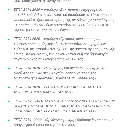
Θεοτόκου (Μεγάλη Παναγιά) Σαμαρί
ΕΣΠΑ 2014-2020 – υποέργο «Συντήρηση τοιχογραφιών,
μεταλλικού, ξύλινου και γλυπτού διακόσμου στο διατηρητέο
νεοκλασικό κτήριο ιδιοκτησίας της εν Αθήναις Αρχαιολογικής
Εταιρείας επί των οδών Λυκομιδών και Ακταίου 37-39 στο
Θησείο (οικία Μπάρλα)» του έργου
ΕΣΠΑ 2014-2020 – υποέργο «Εργασίες συντήρησης και
τοποθέτησης έξι (6) ψηφιδωτών δαπέδων και τμημάτων
τοίχων στον περιβάλλοντα χώρο της αρχαιολογικής συλλογής
Σάμης - Κεφαλονιάς», του έργου «Επισκευή και δημιουργία
αρχαιολογικής συλλογής Σάμης και έκθεση
ΕΣΠΑ 2014-2020 – «Συντήρηση και ανάδειξη του Αρχαϊκού
Ναού Απόλλωνος στην Αρχαία θεσσαλική πόλη της
Μητρόπολης Καρδίτσας, Περιφέρειας Θεσσαλίας»
ΕΣΠΑ 2014-2020 – «ΨΗΦΙΟΠΟΙΗΣΗ ΚΑΙ ΠΡΟΒΟΛΗ ΤΟΥ
ΑΡΧΕΙΟΥ ΤΟΥ ΚΤΗΜΑΤΟΣ ΤΑΤΟΪΟΥ»
ΕΣΠΑ 2014 – 2020: «ΣΥΝΤΗΡΗΣΗ ΚΑΙ ΑΝΑΔΕΙΞΗ ΤΟΥ ΑΡΧΑΙΟΥ
ΘΕΑΤΡΟΥ ΜΕΓΑΛΟΠΟΛΗΣ – ΦΑΣΗ Α΄: ΑΠΟΚΑΤΑΣΤΑΣΗ ΤΩΝ
ΚΕΡΚΙΔΩΝ Β ΚΑΙ Γ. ΒΕΛΤΙΩΣΗ ΠΡΟΣΒΑΣΙΜΟΤΗΤΑΣ»
ΕΣΠΑ 2014 - 2020 - «Οργάνωση μόνιμης έκθεσης Ιστορικού και
Λαογραφικού Μουσείου Δημητσάνας»