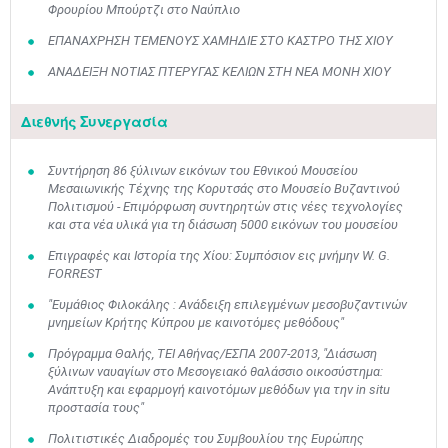
Φρουρίου Μπούρτζι στο Ναύπλιο
ΕΠΑΝΑΧΡΗΣΗ ΤΕΜΕΝΟΥΣ ΧΑΜΗΔΙΕ ΣΤΟ ΚΑΣΤΡΟ ΤΗΣ ΧΙΟΥ
ΑΝΑΔΕΙΞΗ ΝΟΤΙΑΣ ΠΤΕΡΥΓΑΣ ΚΕΛΙΩΝ ΣΤΗ ΝΕΑ ΜΟΝΗ ΧΙΟΥ
Διεθνής Συνεργασία
Συντήρηση 86 ξύλινων εικόνων του Εθνικού Μουσείου
Μεσαιωνικής Τέχνης της Κορυτσάς στο Μουσείο Βυζαντινού
Πολιτισμού - Επιμόρφωση συντηρητών στις νέες τεχνολογίες
και στα νέα υλικά για τη διάσωση 5000 εικόνων του μουσείου
Επιγραφές και Ιστορία της Χίου: Συμπόσιον εις μνήμην W. G.
FORREST
"Ευμάθιος Φιλοκάλης : Ανάδειξη επιλεγμένων μεσοβυζαντινών
μνημείων Κρήτης Κύπρου με καινοτόμες μεθόδους"
Πρόγραμμα Θαλής, ΤΕΙ Αθήνας/ΕΣΠΑ 2007-2013, "Διάσωση
ξύλινων ναυαγίων στο Μεσογειακό θαλάσσιο οικοσύστημα:
Ανάπτυξη και εφαρμογή καινοτόμων μεθόδων για την in situ
προστασία τους"
Πολιτιστικές Διαδρομές του Συμβουλίου της Ευρώπης