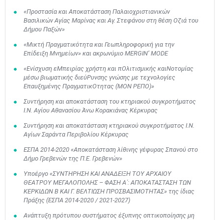
«Προστασία και Αποκατάσταση Παλαιοχριστιανικών
Βασιλικών Αγίας Μαρίνας και Αγ. Στεφάνου στη θέση Οζιά του
Δήμου Παξών»
«Μικτή Πραγματικότητα και Γεωπληροφορική για την
Επίδειξη Μνημείων» και ακρωνύμιο MERGIN’ MODE
«Ενίσχυση εΜπειρίας χρήστη και πΟλιτισμικής καιΝοτομίας
μέσω βιωματικής διεύΡυνσης γνώσης με τεχνολογίες
Επαυξημένης ΠραγματικΟτητας (ΜΟΝ ΡΕΠΟ)»
Συντήρηση και αποκατάσταση του κτηριακού συγκροτήματος
Ι.Ν. Αγίου Αθανασίου Άνω Κορακιάνας Κέρκυρας
Συντήρηση και αποκατάσταση κτηριακού συγκροτήματος Ι.Ν.
Αγίων Σαράντα Περιβολίου Κέρκυρας
ΕΣΠΑ 2014-2020 «Αποκατάσταση λίθινης γέφυρας Σπανού στο
Δήμο Γρεβενών της Π.Ε. Γρεβενών»
Υποέργο «ΣΥΝΤΗΡΗΣΗ ΚΑΙ ΑΝΑΔΕΙΞΗ ΤΟΥ ΑΡΧΑΙΟΥ
ΘΕΑΤΡΟΥ ΜΕΓΑΛΟΠΟΛΗΣ – ΦΑΣΗ Α΄: ΑΠΟΚΑΤΑΣΤΑΣΗ ΤΩΝ
ΚΕΡΚΙΔΩΝ Β ΚΑΙ Γ. ΒΕΛΤΙΩΣΗ ΠΡΟΣΒΑΣΙΜΟΤΗΤΑΣ» της ίδιας
Πράξης (ΕΣΠΑ 2014-2020 / 2021-2027)
Ανάπτυξη πρότυπου συστήματος έξυπνης οπτικοποίησης μη