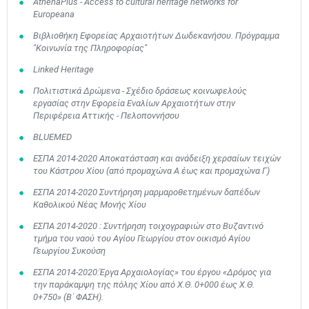
AthenaPlus - Access to cultural heritage networks for
Europeana
Βιβλιοθήκη Εφορείας Αρχαιοτήτων Δωδεκανήσου. Πρόγραμμα
"Κοινωνία της Πληροφορίας"
Linked Heritage
Πολιτιστικά Δρώμενα - Σχέδιο δράσεως κοινωφελούς
εργασίας στην Εφορεία Εναλίων Αρχαιοτήτων στην
Περιφέρεια Αττικής - Πελοποννήσου
BLUEMED
ΕΣΠΑ 2014-2020 Αποκατάσταση και ανάδειξη χερσαίων τειχών
του Κάστρου Χίου (από προμαχώνα Α έως και προμαχώνα Γ)
ΕΣΠΑ 2014-2020 Συντήρηση μαρμαροθετημένων δαπέδων
Καθολικού Νέας Μονής Χίου
ΕΣΠΑ 2014-2020 : Συντήρηση τοιχογραφιών στο Βυζαντινό
τμήμα του ναού του Αγίου Γεωργίου στον οικισμό Αγίου
Γεωργίου Συκούση
ΕΣΠΑ 2014-2020:Έργα Αρχαιολογίας» του έργου «Δρόμος για
την παράκαμψη της πόλης Χίου από Χ.Θ. 0+000 έως Χ.Θ.
0+750» (Β΄ ΦΑΣΗ).